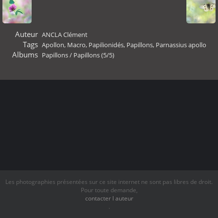
Auteur
ANCLA Clément
Tags
Apollon
,
Macro
,
Papilionidés
,
Papillons
,
Parnassius apollo
Albums
Papillons
/
Papillons (5/5)
Les photographies présentées sur ce site internet ne sont pas libres de droit.
Pour toute demande,
contacter l auteur
.