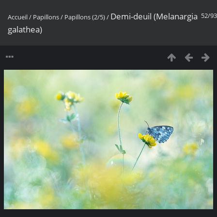
Demi-deuil (Melanargia
52/93
Accueil
/
Papillons
/
Papillons (2/5)
/
galathea)