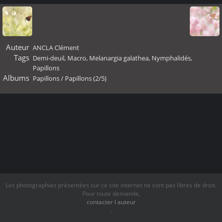
Auteur
ANCLA Clément
Tags
Demi-deuil
,
Macro
,
Melanargia galathea
,
Nymphalidés
,
Papillons
Albums
Papillons
/
Papillons (2/5)
Les photographies présentées sur ce site internet ne sont pas libres de droit.
Pour toute demande,
contacter l auteur
.