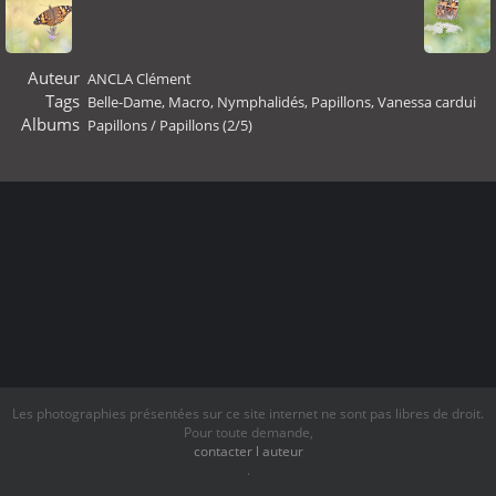
Auteur
ANCLA Clément
Tags
Belle-Dame
,
Macro
,
Nymphalidés
,
Papillons
,
Vanessa cardui
Albums
Papillons
/
Papillons (2/5)
Les photographies présentées sur ce site internet ne sont pas libres de droit.
Pour toute demande,
contacter l auteur
.