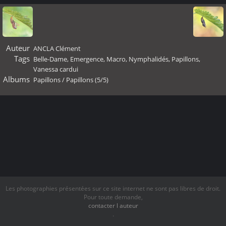
Auteur
ANCLA Clément
Tags
Belle-Dame
,
Emergence
,
Macro
,
Nymphalidés
,
Papillons
,
Vanessa cardui
Albums
Papillons
/
Papillons (5/5)
Les photographies présentées sur ce site internet ne sont pas libres de droit.
Pour toute demande,
contacter l auteur
.