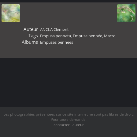
Auteur
ANCLA Clément
Tags
Empusa pennata
,
Empuse pennée
,
Macro
Albums
Empuses pennées
Les photographies présentées sur ce site internet ne sont pas libres de droit.
Pour toute demande,
contacter l auteur
.