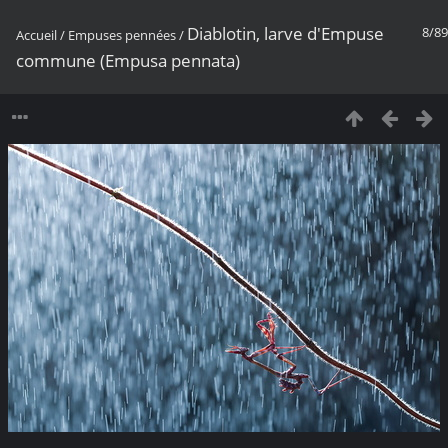
Diablotin, larve d'Empuse
8/89
Accueil
/
Empuses pennées
/
commune (Empusa pennata)