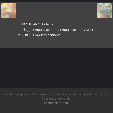
Auteur
ANCLA Clément
Tags
Empusa pennata
,
Empuse pennée
,
Macro
Albums
Empuses pennées
Les photographies présentées sur ce site internet ne sont pas libres de droit.
Pour toute demande,
contacter l auteur
.