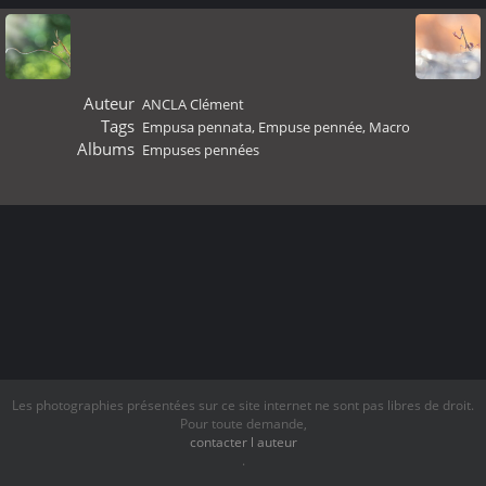
Auteur
ANCLA Clément
Tags
Empusa pennata
,
Empuse pennée
,
Macro
Albums
Empuses pennées
Les photographies présentées sur ce site internet ne sont pas libres de droit.
Pour toute demande,
contacter l auteur
.