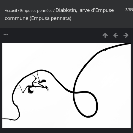
Diablotin, larve d'Empuse
3/89
Accueil
/
Empuses pennées
/
commune (Empusa pennata)