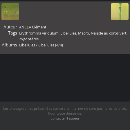
Auteur
ANCLA Clément
Tags
Erythromma viridulum
,
Libellules
,
Macro
,
Naïade au corps vert
,
Zygoptères
Albums
Libellules
/
Libellules (4/4)
Les photographies présentées sur ce site internet ne sont pas libres de droit.
Pour toute demande,
contacter l auteur
.