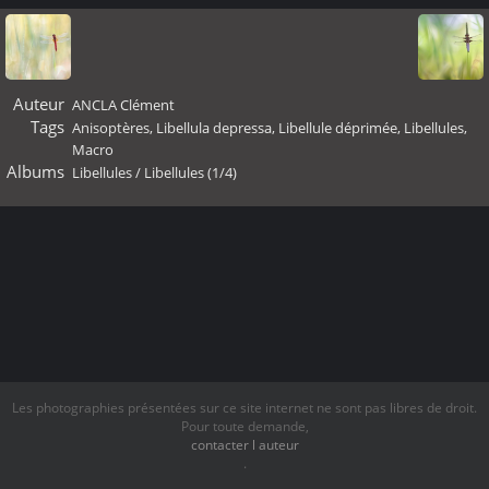
Auteur
ANCLA Clément
Tags
Anisoptères
,
Libellula depressa
,
Libellule déprimée
,
Libellules
,
Macro
Albums
Libellules
/
Libellules (1/4)
Les photographies présentées sur ce site internet ne sont pas libres de droit.
Pour toute demande,
contacter l auteur
.