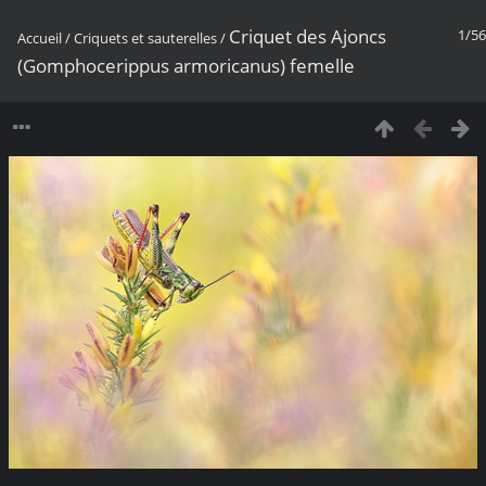
Criquet des Ajoncs
1/56
Accueil
/
Criquets et sauterelles
/
(Gomphocerippus armoricanus) femelle