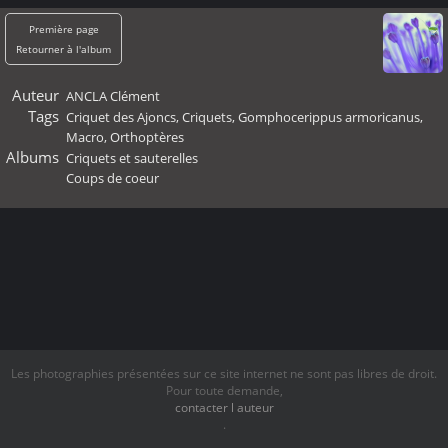
Première page
Retourner à l'album
Auteur
ANCLA Clément
Tags
Criquet des Ajoncs
,
Criquets
,
Gomphocerippus armoricanus
,
Macro
,
Orthoptères
Albums
Criquets et sauterelles
Coups de coeur
Les photographies présentées sur ce site internet ne sont pas libres de droit.
Pour toute demande,
contacter l auteur
.