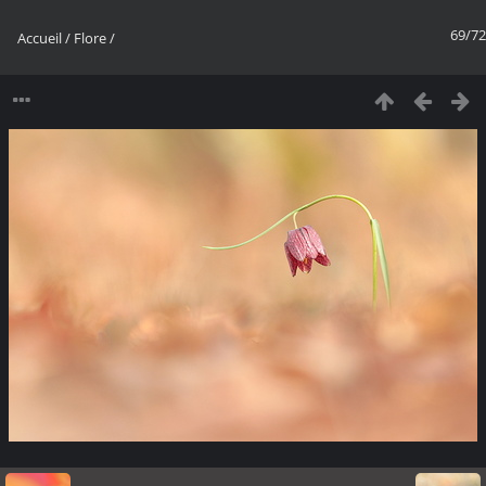
69/72
Accueil
/
Flore
/