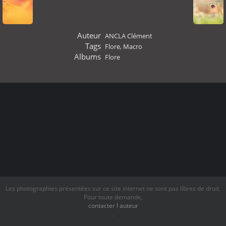
Auteur
ANCLA Clément
Tags
Flore
,
Macro
Albums
Flore
Les photographies présentées sur ce site internet ne sont pas libres de droit.
Pour toute demande,
contacter l auteur
.