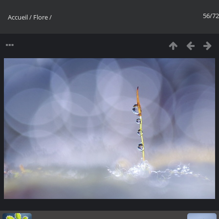
56/72
Accueil
/
Flore
/