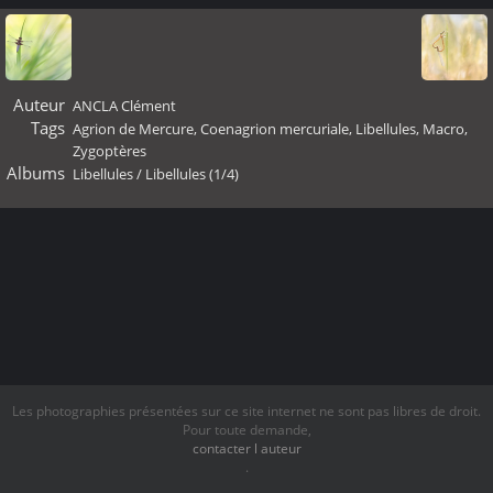
Auteur
ANCLA Clément
Tags
Agrion de Mercure
,
Coenagrion mercuriale
,
Libellules
,
Macro
,
Zygoptères
Albums
Libellules
/
Libellules (1/4)
Les photographies présentées sur ce site internet ne sont pas libres de droit.
Pour toute demande,
contacter l auteur
.