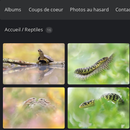
Albums
Coups de coeur
Photos au hasard
Contac
Accueil
/
Reptiles
16